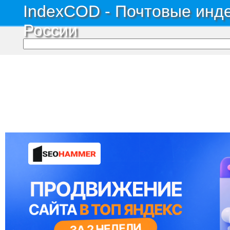
IndexCOD - Почтовые инде
России