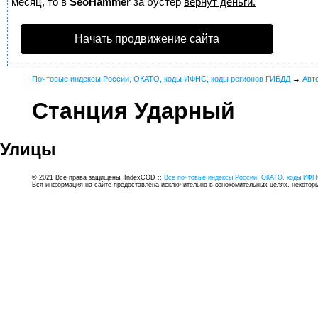
месяц, то в
SeoHammer
за бустер
вернут деньги.
Начать продвижение сайта
Почтовые индексы России, ОКАТО, коды ИФНС, коды регионов ГИБДД
→
Авт
Станция Ударный
Улицы
© 2021 Все права защищены. IndexCOD ::
Все почтовые индексы России, ОКАТО, коды ИФН
Вся информация на сайте предоставлена исключительно в ознокомительных целях, некоторые