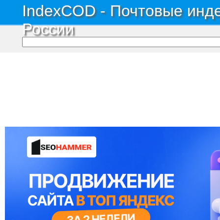
IndexCOD - Почтовые инде
России