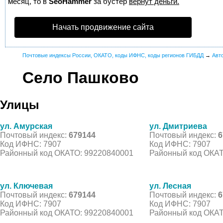
месяц, то в
SeoHammer
за бустер
вернут деньги.
Начать продвижение сайта
Почтовые индексы России, ОКАТО, коды ИФНС, коды регионов ГИБДД
→
Авт
Село Пашково
Улицы
ул. Амурская
ул. Дмитриева
Почтовый индекс:
679144
Почтовый индекс:
6
Код ИФНС: 7907
Код ИФНС: 7907
Районный код ОКАТО: 99220840001
Районный код ОКАТ
ул. Ключевая
ул. Лесная
Почтовый индекс:
679144
Почтовый индекс:
6
Код ИФНС: 7907
Код ИФНС: 7907
Районный код ОКАТО: 99220840001
Районный код ОКАТ