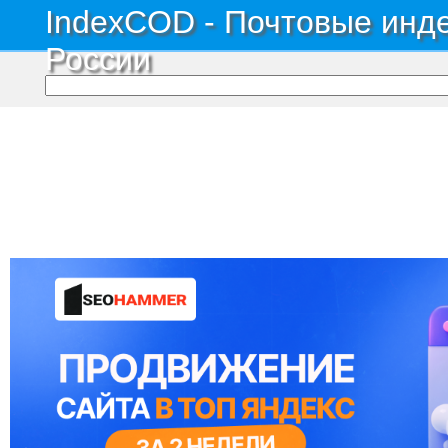
IndexCOD - Почтовые инде
России