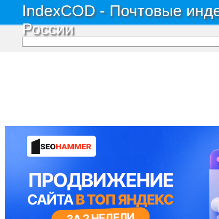
IndexCOD - Почтовые инде
России