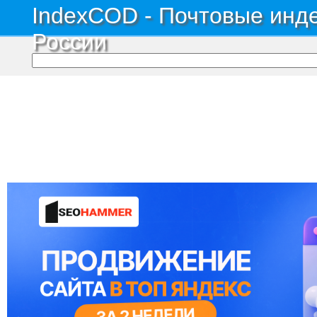
IndexCOD - Почтовые инде
России