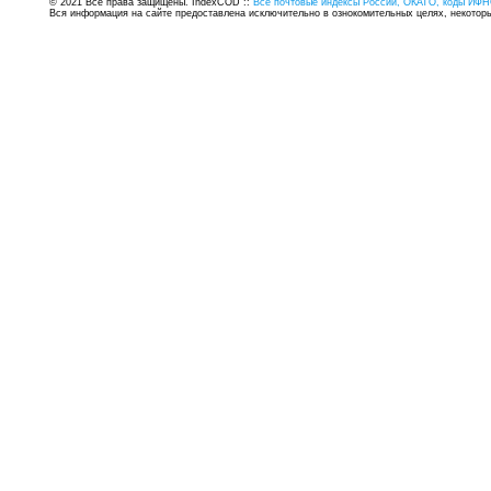
© 2021 Все права защищены. IndexCOD ::
Все почтовые индексы России, ОКАТО, коды ИФН
Вся информация на сайте предоставлена исключительно в ознокомительных целях, некоторые