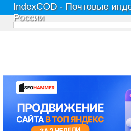
IndexCOD - Почтовые инде
России