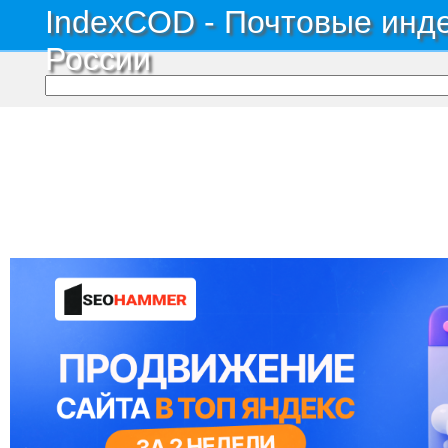
IndexCOD - Почтовые инде
России