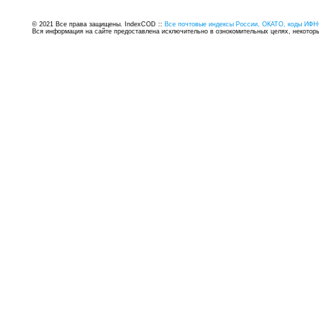
© 2021 Все права защищены. IndexCOD ::
Все почтовые индексы России, ОКАТО, коды ИФН
Вся информация на сайте предоставлена исключительно в ознокомительных целях, некоторые