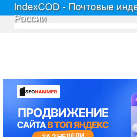
IndexCOD - Почтовые инде
России