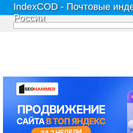
IndexCOD - Почтовые инде
России