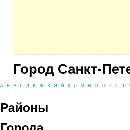
Город Санкт-Пет
А
Б
В
Г
Д
Е
Ж
З
И
Й
К
Л
М
Н
О
П
Р
С
Т
Районы
Города