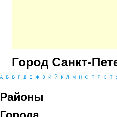
Город Санкт-Пет
А
Б
В
Г
Д
Е
Ж
З
И
Й
К
Л
М
Н
О
П
Р
С
Т
Районы
Города