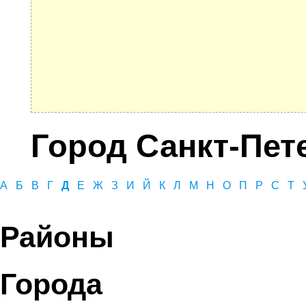
Город Санкт-Пет
А
Б
В
Г
Д
Е
Ж
З
И
Й
К
Л
М
Н
О
П
Р
С
Т
Районы
Города