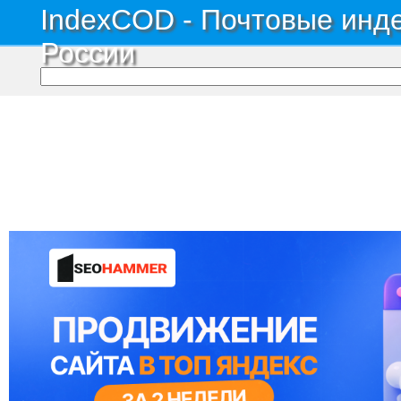
IndexCOD - Почтовые инде
России