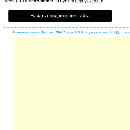
месяц, то в
SeoHammer
за бустер
вернут деньги.
Начать продвижение сайта
Почтовые индексы России, ОКАТО, коды ИФНС, коды регионов ГИБДД
→
Гор