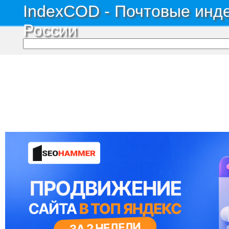
IndexCOD - Почтовые инде
России