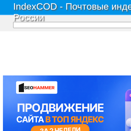
IndexCOD - Почтовые инде
России