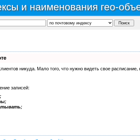
ксы и наименования гео-объ
оте
 клиентов никуда. Мало того, что нужно видеть свое расписание
ение записей:
;
ты;
батывать;