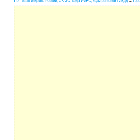
Почтовые индексы России, ОКАТО, коды ИФНС, коды регионов ГИБДД
→
Гор