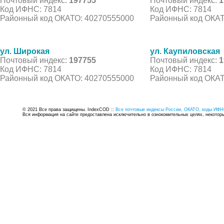
Почтовый индекс:
197755
Почтовый индекс:
1
Код ИФНС: 7814
Код ИФНС: 7814
Районный код ОКАТО: 40270555000
Районный код ОКАТ
ул. Широкая
ул. Каупиловская
Почтовый индекс:
197755
Почтовый индекс:
1
Код ИФНС: 7814
Код ИФНС: 7814
Районный код ОКАТО: 40270555000
Районный код ОКАТ
© 2021 Все права защищены. IndexCOD ::
Все почтовые индексы России, ОКАТО, коды ИФН
Вся информация на сайте предоставлена исключительно в ознокомительных целях, некоторые