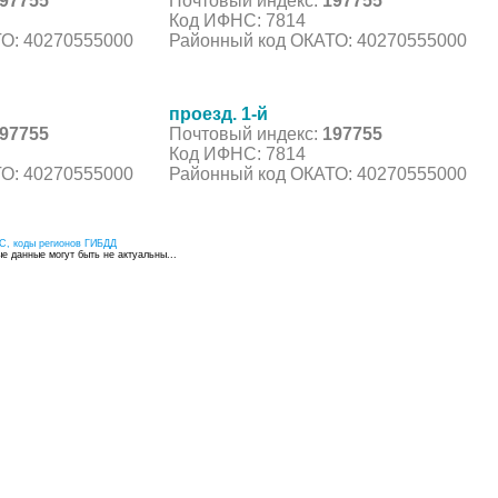
97755
Почтовый индекс:
197755
Код ИФНС: 7814
О: 40270555000
Районный код ОКАТО: 40270555000
проезд. 1-й
97755
Почтовый индекс:
197755
Код ИФНС: 7814
О: 40270555000
Районный код ОКАТО: 40270555000
С, коды регионов ГИБДД
 данные могут быть не актуальны...