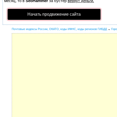
месяц, то в
SeoHammer
за бустер
вернут деньги.
Начать продвижение сайта
Почтовые индексы России, ОКАТО, коды ИФНС, коды регионов ГИБДД
→
Гор