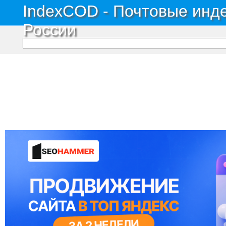
IndexCOD - Почтовые инде
России