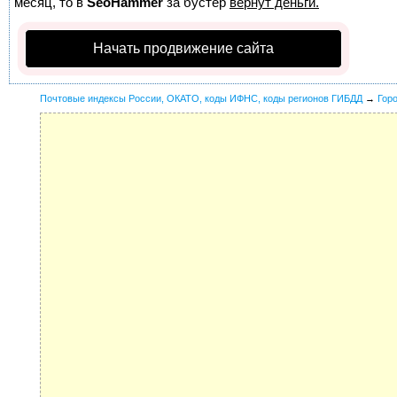
месяц, то в
SeoHammer
за бустер
вернут деньги.
Начать продвижение сайта
Почтовые индексы России, ОКАТО, коды ИФНС, коды регионов ГИБДД
→
Гор