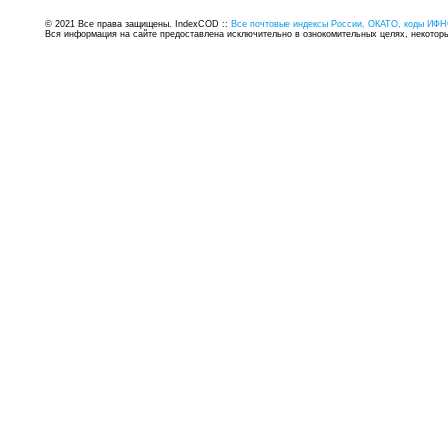
© 2021 Все права защищены. IndexCOD ::
Все почтовые индексы России, ОКАТО, коды ИФН
Вся информация на сайте предоставлена исключительно в ознокомительных целях, некоторые