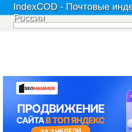
IndexCOD - Почтовые инде
России