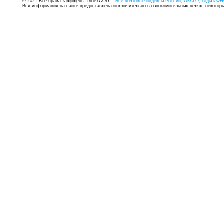
© 2021 Все права защищены. IndexCOD ::
Все почтовые индексы России, ОКАТО, коды ИФН
Вся информация на сайте предоставлена исключительно в ознокомительных целях, некоторые