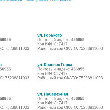
асть Челябинская
→
Район Кусинский
→
Село Злоказово
ул. Горького
56955
Почтовый индекс:
456955
Код ИФНС: 7417
О: 75238811003
Районный код ОКАТО: 75238811003
я
ул. Красная Горка
56955
Почтовый индекс:
456955
Код ИФНС: 7417
О: 75238811003
Районный код ОКАТО: 75238811003
ул. Набережная
56955
Почтовый индекс:
456955
Код ИФНС: 7417
О: 75238811003
Районный код ОКАТО: 75238811003