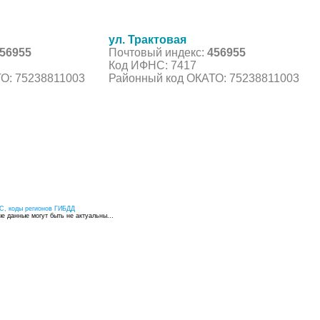
ул. Трактовая
56955
Почтовый индекс:
456955
Код ИФНС: 7417
О: 75238811003
Районный код ОКАТО: 75238811003
С, коды регионов ГИБДД
 данные могут быть не актуальны...