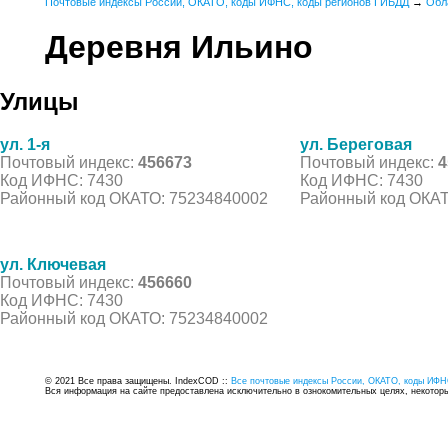
Почтовые индексы России, ОКАТО, коды ИФНС, коды регионов ГИБДД
→
Обл
Деревня Ильино
Улицы
ул. 1-я
ул. Береговая
Почтовый индекс:
456673
Почтовый индекс:
4
Код ИФНС: 7430
Код ИФНС: 7430
Районный код ОКАТО: 75234840002
Районный код ОКАТ
ул. Ключевая
Почтовый индекс:
456660
Код ИФНС: 7430
Районный код ОКАТО: 75234840002
© 2021 Все права защищены. IndexCOD ::
Все почтовые индексы России, ОКАТО, коды ИФН
Вся информация на сайте предоставлена исключительно в ознокомительных целях, некоторые