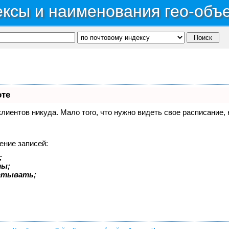
ксы и наименования гео-объ
оте
 клиентов никуда. Мало того, что нужно видеть свое расписание
ение записей:
;
ты;
батывать;