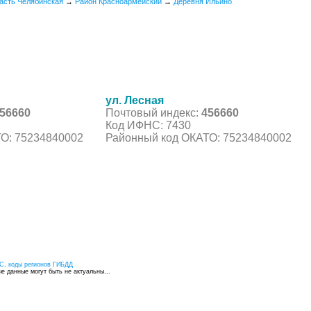
асть Челябинская
→
Район Красноармейский
→
Деревня Ильино
ул. Лесная
56660
Почтовый индекс:
456660
Код ИФНС: 7430
О: 75234840002
Районный код ОКАТО: 75234840002
С, коды регионов ГИБДД
 данные могут быть не актуальны...