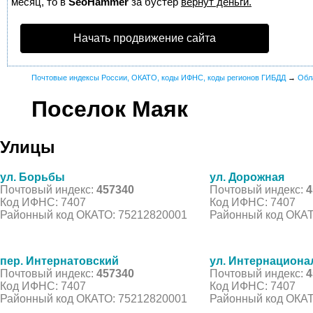
месяц, то в
SeoHammer
за бустер
вернут деньги.
Начать продвижение сайта
Почтовые индексы России, ОКАТО, коды ИФНС, коды регионов ГИБДД
→
Обл
Поселок Маяк
Улицы
ул. Борьбы
ул. Дорожная
Почтовый индекс:
457340
Почтовый индекс:
4
Код ИФНС: 7407
Код ИФНС: 7407
Районный код ОКАТО: 75212820001
Районный код ОКАТ
пер. Интернатовский
ул. Интернациона
Почтовый индекс:
457340
Почтовый индекс:
4
Код ИФНС: 7407
Код ИФНС: 7407
Районный код ОКАТО: 75212820001
Районный код ОКАТ