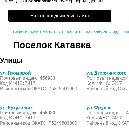
месяц, то в
SeoHammer
за бустер
вернут деньги.
Начать продвижение сайта
Почтовые индексы России, ОКАТО, коды ИФНС, коды регионов ГИБДД
→
Обл
Поселок Катавка
Улицы
ул. Громовой
ул. Дзержинского
Почтовый индекс:
456933
Почтовый индекс:
4
Код ИФНС: 7417
Код ИФНС: 7417
Районный код ОКАТО: 75249503000
Районный код ОКАТ
ул. Кутузовых
ул. Фрунзе
Почтовый индекс:
456933
Почтовый индекс:
4
Код ИФНС: 7417
Код ИФНС: 7417
Районный код ОКАТО: 75249503000
Районный код ОКАТ