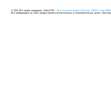
© 2021 Все права защищены. IndexCOD ::
Все почтовые индексы России, ОКАТО, коды ИФН
Вся информация на сайте предоставлена исключительно в ознокомительных целях, некоторые