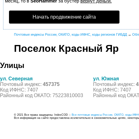
месяц, то в
SeoHammer
за бустер
вернут деньги.
Начать продвижение сайта
Почтовые индексы России, ОКАТО, коды ИФНС, коды регионов ГИБДД
→
Обл
Поселок Красный Яр
Улицы
ул. Северная
ул. Южная
Почтовый индекс:
457375
Почтовый индекс:
4
Код ИФНС: 7407
Код ИФНС: 7407
Районный код ОКАТО: 75223810003
Районный код ОКАТ
© 2021 Все права защищены. IndexCOD ::
Все почтовые индексы России, ОКАТО, коды ИФН
Вся информация на сайте предоставлена исключительно в ознокомительных целях, некоторые