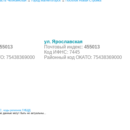
асть Челябинская
→
Город Магнитогорск
→
Поселок Новая Стройка
ул. Ярославская
55013
Почтовый индекс:
455013
Код ИФНС: 7445
О: 75438369000
Районный код ОКАТО: 75438369000
С, коды регионов ГИБДД
 данные могут быть не актуальны...