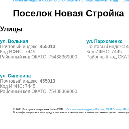
Почтовые индексы России, ОКАТО, коды ИФНС, коды регионов ГИБДД
→
Обл
Поселок Новая Стройка
Улицы
ул. Вольная
ул. Пархоменко
Почтовый индекс:
455013
Почтовый индекс:
4
Код ИФНС: 7445
Код ИФНС: 7445
Районный код ОКАТО: 75438369000
Районный код ОКАТ
ул. Синявина
Почтовый индекс:
455013
Код ИФНС: 7445
Районный код ОКАТО: 75438369000
© 2021 Все права защищены. IndexCOD ::
Все почтовые индексы России, ОКАТО, коды ИФН
Вся информация на сайте предоставлена исключительно в ознокомительных целях, некоторые