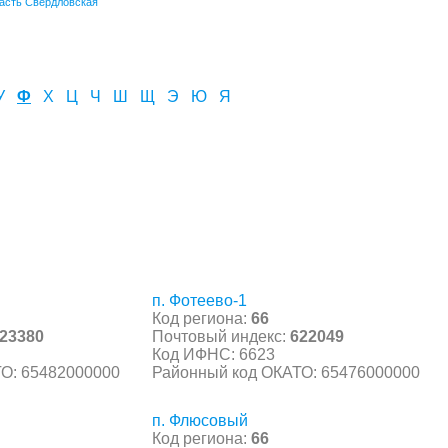
асть Свердловская
У
Ф
Х
Ц
Ч
Ш
Щ
Э
Ю
Я
п. Фотеево-1
Код региона:
66
23380
Почтовый индекс:
622049
Код ИФНС: 6623
О: 65482000000
Районный код ОКАТО: 65476000000
п. Флюсовый
Код региона:
66