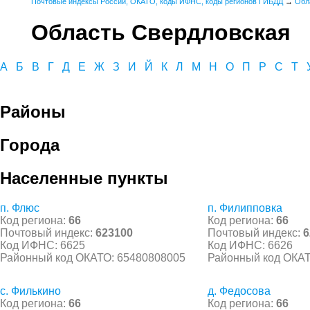
Почтовые индексы России, ОКАТО, коды ИФНС, коды регионов ГИБДД
→
Обл
Область Свердловская
А
Б
В
Г
Д
Е
Ж
З
И
Й
К
Л
М
Н
О
П
Р
С
Т
Районы
Города
Населенные пункты
п. Флюс
п. Филипповка
Код региона:
66
Код региона:
66
Почтовый индекс:
623100
Почтовый индекс:
6
Код ИФНС: 6625
Код ИФНС: 6626
Районный код ОКАТО: 65480808005
Районный код ОКАТ
с. Филькино
д. Федосова
Код региона:
66
Код региона:
66