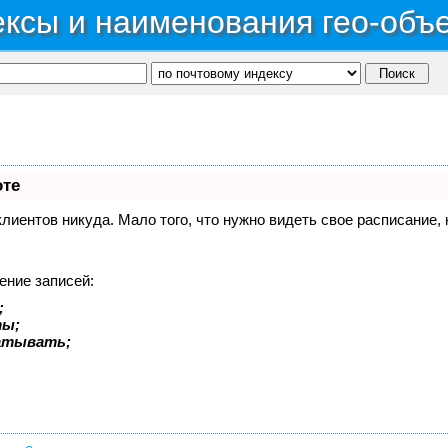
ксы и наименования гео-объ
оте
 клиентов никуда. Мало того, что нужно видеть свое расписание
ение записей:
;
ты;
батывать;