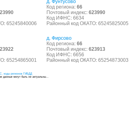
д. Фунтусово
Код региона:
66
23990
Почтовый индекс:
623990
Код ИФНС: 6634
О: 65245840006
Районный код ОКАТО: 65245825005
д. Фирсово
Код региона:
66
23922
Почтовый индекс:
623913
Код ИФНС: 6656
О: 65254865001
Районный код ОКАТО: 65254873003
С, коды регионов ГИБДД
 данные могут быть не актуальны...