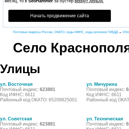
месяц, то в
SeoHammer
за бустер
вернут деньги.
Начать продвижение сайта
Почтовые индексы России, ОКАТО, коды ИФНС, коды регионов ГИБДД
→
Обл
Село Краснопол
Улицы
ул. Восточная
ул. Мичурина
Почтовый индекс:
623881
Почтовый индекс:
6
Код ИФНС: 6611
Код ИФНС: 6611
Районный код ОКАТО: 65208825001
Районный код ОКАТ
ул. Советская
ул. Техническая
Почтовый индекс:
623881
Почтовый индекс:
6