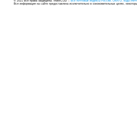
© 2021 Все права защищены. IndexCOD ::
Все почтовые индексы России, ОКАТО, коды ИФН
Вся информация на сайте предоставлена исключительно в ознокомительных целях, некоторые