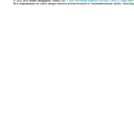
© 2021 Все права защищены. IndexCOD ::
Все почтовые индексы России, ОКАТО, коды ИФН
Вся информация на сайте предоставлена исключительно в ознокомительных целях, некоторые