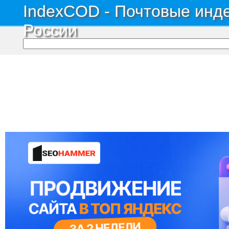
IndexCOD - Почтовые инде
России