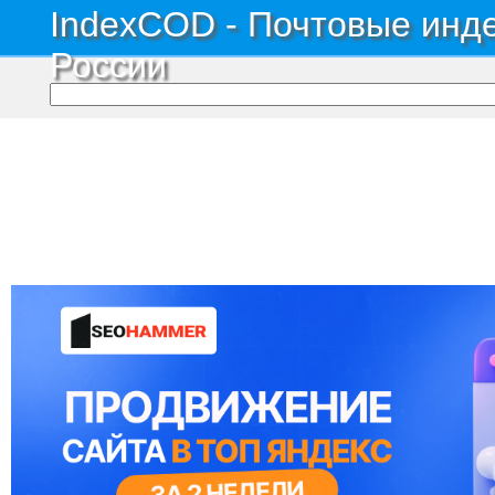
IndexCOD - Почтовые инде
России