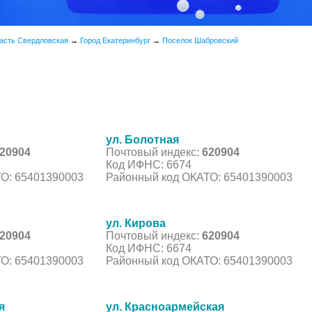
асть Свердловская
→
Город Екатеринбург
→
Поселок Шабровский
ул. Болотная
20904
Почтовый индекс:
620904
Код ИФНС: 6674
О: 65401390003
Районный код ОКАТО: 65401390003
ул. Кирова
20904
Почтовый индекс:
620904
Код ИФНС: 6674
О: 65401390003
Районный код ОКАТО: 65401390003
я
ул. Красноармейская