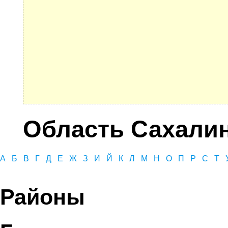
Область Сахали
А
Б
В
Г
Д
Е
Ж
З
И
Й
К
Л
М
Н
О
П
Р
С
Т
Районы