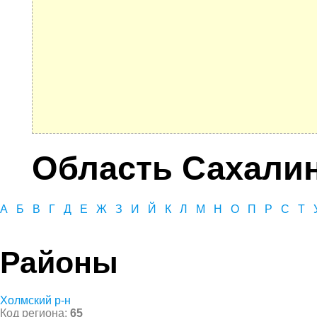
Область Сахали
А
Б
В
Г
Д
Е
Ж
З
И
Й
К
Л
М
Н
О
П
Р
С
Т
Районы
Холмский р-н
Код региона:
65