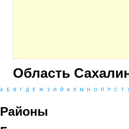
Область Сахали
А
Б
В
Г
Д
Е
Ж
З
И
Й
К
Л
М
Н
О
П
Р
С
Т
Районы