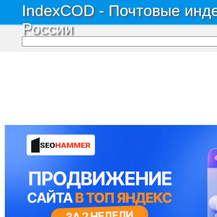
IndexCOD - Почтовые инде
России