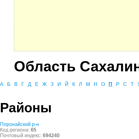
Область Сахали
А
Б
В
Г
Д
Е
Ж
З
И
Й
К
Л
М
Н
О
П
Р
С
Т
Районы
Поронайский р-н
Код региона:
65
Почтовый индекс:
694240