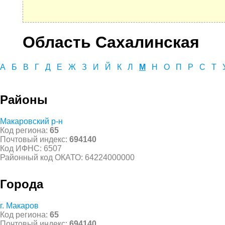
Область Сахалинская
А
Б
В
Г
Д
Е
Ж
З
И
Й
К
Л
М
Н
О
П
Р
С
Т
Районы
Макаровский р-н
Код региона:
65
Почтовый индекс:
694140
Код ИФНС: 6507
Районный код ОКАТО: 64224000000
Города
г. Макаров
Код региона:
65
Почтовый индекс:
694140