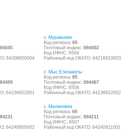
с. Муравьево
Код региона:
65
94045
Почтовый индекс:
694002
Код ИФНС: 6504
О: 64208850004
Районный код ОКАТО: 64216810003
с. Мыс Елизаветы
Код региона:
65
94469
Почтовый индекс:
694467
Код ИФНС: 6506
О: 64236822001
Районный код ОКАТО: 64236822002
с. Малиновка
Код региона:
65
94231
Почтовый индекс:
694211
Код ИФНС: 6507
О: 64240805002
Районный код ОКАТО: 64240811001