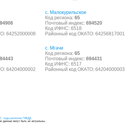
с. Малокурильское
Код региона:
65
94906
Почтовый индекс:
694520
Код ИФНС: 6518
О: 64252000008
Районный код ОКАТО: 64256817001
с. Мгачи
Код региона:
65
94443
Почтовый индекс:
694431
Код ИФНС: 6517
О: 64204000002
Районный код ОКАТО: 64204000003
С, коды регионов ГИБДД
 данные могут быть не актуальны...