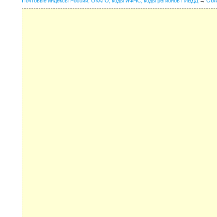
Почтовые индексы России, ОКАТО, коды ИФНС, коды регионов ГИБДД
→
Обл