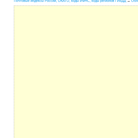
Почтовые индексы России, ОКАТО, коды ИФНС, коды регионов ГИБДД
→
Обл