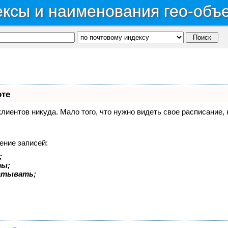
ксы и наименования гео-объ
оте
 клиентов никуда. Мало того, что нужно видеть свое расписание
ение записей:
;
ты;
батывать;