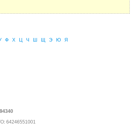
У
Ф
Х
Ц
Ч
Ш
Щ
Э
Ю
Я
94340
О: 64246551001