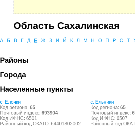
Область Сахалинская
А
Б
В
Г
Д
Е
Ж
З
И
Й
К
Л
М
Н
О
П
Р
С
Т
Районы
Города
Населенные пункты
с. Елочки
с. Ельники
Код региона:
65
Код региона:
65
Почтовый индекс:
693904
Почтовый индекс:
6
Код ИФНС: 6501
Код ИФНС: 6507
Районный код ОКАТО: 64401802002
Районный код ОКАТ