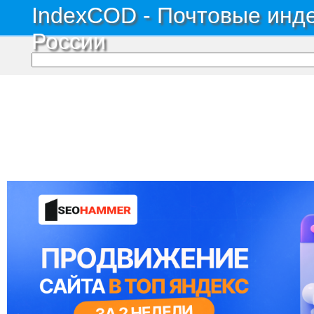
IndexCOD - Почтовые инде
России