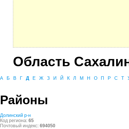
Область Сахали
А
Б
В
Г
Д
Е
Ж
З
И
Й
К
Л
М
Н
О
П
Р
С
Т
Районы
Долинский р-н
Код региона:
65
Почтовый индекс:
694050