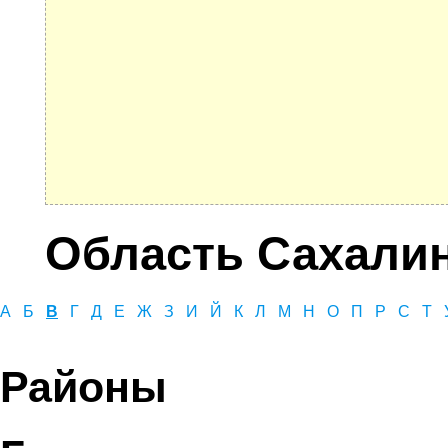
Область Сахали
А
Б
В
Г
Д
Е
Ж
З
И
Й
К
Л
М
Н
О
П
Р
С
Т
Районы