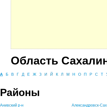
Область Сахали
А
Б
В
Г
Д
Е
Ж
З
И
Й
К
Л
М
Н
О
П
Р
С
Т
Районы
Анивский р-н
Александровск-Сах