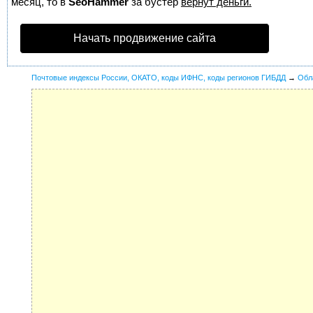
месяц, то в
SeoHammer
за бустер
вернут деньги.
Начать продвижение сайта
Почтовые индексы России, ОКАТО, коды ИФНС, коды регионов ГИБДД
→
Обл