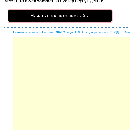
месяц, то в
SeoHammer
за бустер
вернут деньги.
Начать продвижение сайта
Почтовые индексы России, ОКАТО, коды ИФНС, коды регионов ГИБДД
→
Обл