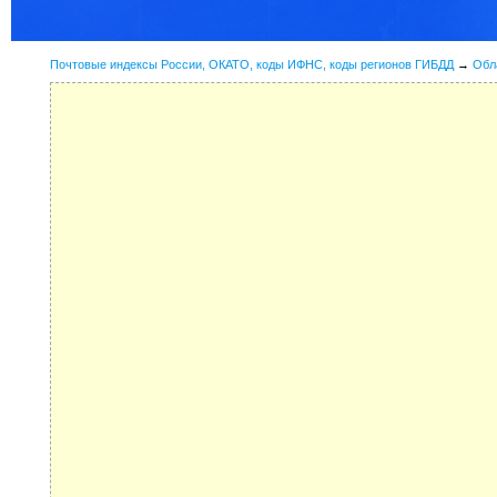
Почтовые индексы России, ОКАТО, коды ИФНС, коды регионов ГИБДД
→
Обл