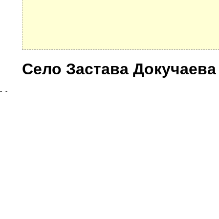
Село Застава Докучаева
Улицы
© 2021 Все права защищены. IndexCOD ::
Все почтовые индексы России, ОКАТО, коды ИФН
Вся информация на сайте предоставлена исключительно в ознокомительных целях, некоторые