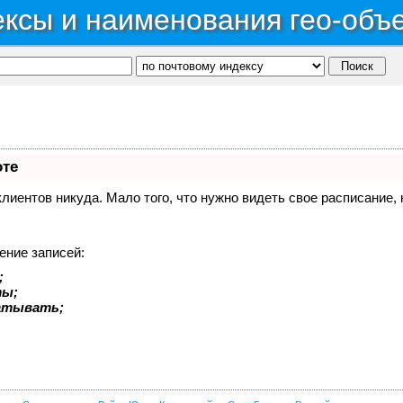
ксы и наименования гео-объ
оте
 клиентов никуда. Мало того, что нужно видеть свое расписание
ение записей:
;
ты;
батывать;