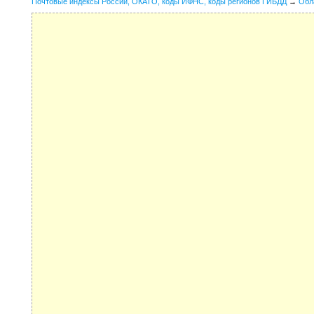
Почтовые индексы России, ОКАТО, коды ИФНС, коды регионов ГИБДД
→
Обл