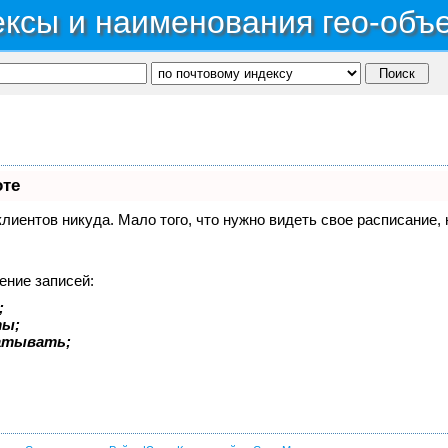
ксы и наименования гео-объ
оте
 клиентов никуда. Мало того, что нужно видеть свое расписание
ение записей:
;
ты;
батывать;