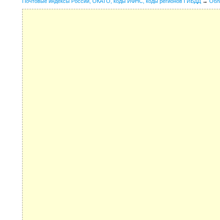
Почтовые индексы России, ОКАТО, коды ИФНС, коды регионов ГИБДД
→
Обл