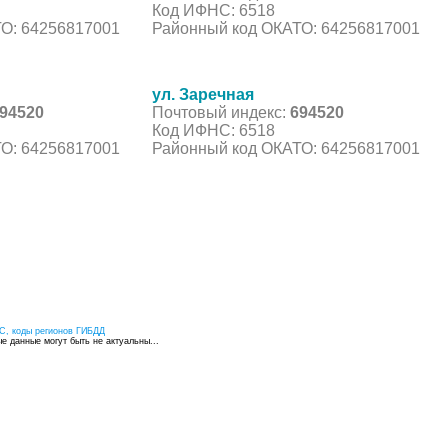
Код ИФНС: 6518
О: 64256817001
Районный код ОКАТО: 64256817001
ул. Заречная
94520
Почтовый индекс:
694520
Код ИФНС: 6518
О: 64256817001
Районный код ОКАТО: 64256817001
С, коды регионов ГИБДД
 данные могут быть не актуальны...