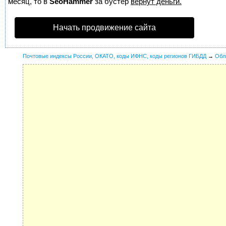
месяц, то в
SeoHammer
за бустер
вернут деньги.
Начать продвижение сайта
Почтовые индексы России, ОКАТО, коды ИФНС, коды регионов ГИБДД
→
Обл