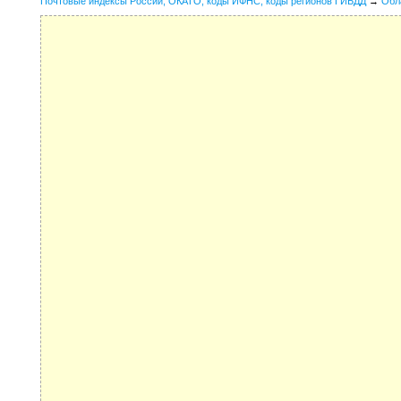
Почтовые индексы России, ОКАТО, коды ИФНС, коды регионов ГИБДД
→
Обл