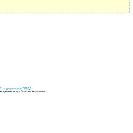
С, коды регионов ГИБДД
 данные могут быть не актуальны...